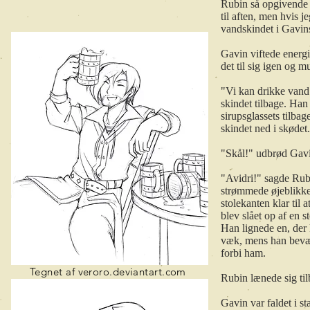
Rubin så opgivende 
til aften, men hvis 
vandskindet i Gavin
Gavin viftede energi
det til sig igen og 
"Vi kan drikke vand 
skindet tilbage. Han
sirupsglassets tilba
skindet ned i skødet
"Skål!" udbrød Gavi
"Avidri!" sagde Rubi
strømmede øjeblikkel
stolekanten klar til 
blev slået op af en 
Han lignede en, der 
væk, mens han bevæge
forbi ham.
Tegnet af veroro.deviantart.com
Rubin lænede sig til
Gavin var faldet i st