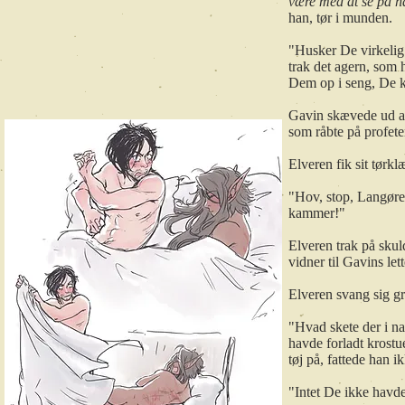
være med at se på 
han, tør i munden.
"Husker De virkelig 
trak det agern, som
Dem op i seng, De k
Gavin skævede ud ad
som råbte på profet
Elveren fik sit tørk
"Hov, stop, Langøre.
kammer!"
Elveren trak på sku
vidner til Gavins let
Elveren svang sig gr
"Hvad skete der i n
havde forladt krostu
tøj på, fattede han i
"Intet De ikke havde