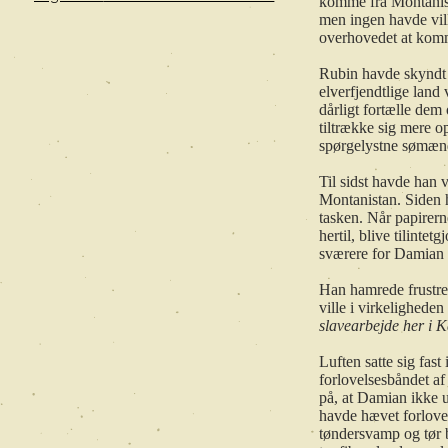
komme fra Montanista
men ingen havde vil
overhovedet at komm
Rubin havde skyndt s
elverfjendtlige land
dårligt fortælle dem
tiltrække sig mere 
spørgelystne sømæn
Til sidst havde han v
Montanistan. Siden 
tasken. Når papirern
hertil, blive tilinte
sværere for Damian 
Han hamrede frustre
ville i virkelighede
slavearbejde her i K
Luften satte sig fast
forlovelsesbåndet af
på, at Damian ikke 
havde hævet forlovel
tøndersvamp og tør 