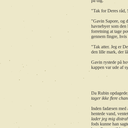
på dig."
"Tak for Deres råd, 
"Gavin Sapore, og de
havnebyer som den he
forretning at tage p
gennem fingre, hvis 
"Tak atter. Jeg er D
den lille mark, der 
Gavin rystede på hov
kappen var ude af sy
*
Da Rubin opdagede, a
tager ikke flere cha
Inden fadæsen med a
hentede vand, ventet 
lader jeg mig distra
fods kunne han sagt