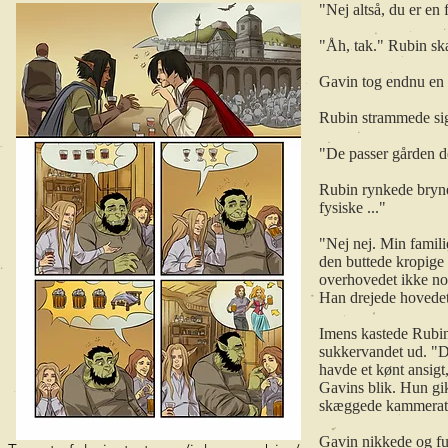
"Nej altså, du er en f
"Åh, tak." Rubin sk
Gavin tog endnu en 
Rubin strammede sig 
"De passer gården d
Rubin rynkede brynen
fysiske ..."
"Nej nej. Min famili
den buttede kropige 
overhovedet ikke nok.
Han drejede hovedet 
Imens kastede Rubin 
sukkervandet ud. "D
havde et kønt ansigt
Gavins blik. Hun gik
skæggede kammerater
Gavin nikkede og ful