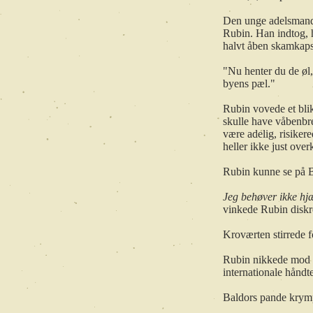
Den unge adelsmand r
Rubin. Han indtog, h
halvt åben skamkaps
"Nu henter du de øl
byens pæl."
Rubin vovede et blik
skulle have våbenbre
være adelig, risiker
heller ikke just over
Rubin kunne se på B
Jeg behøver ikke hj
vinkede Rubin diskr
Kroværten stirrede f
Rubin nikkede mod d
internationale håndte
Baldors pande krymp