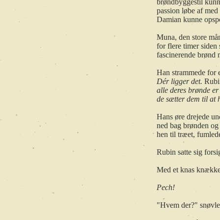
brøndbyggestil kunne
passion løbe af med 
Damian kunne opsp
Muna, den store måne,
for flere timer siden
fascinerende brønd 
Han strammede for e
Dér ligger det.
Rubi
alle deres brønde er
de sætter dem til at
Hans øre drejede un
ned bag brønden og s
hen til træet, fumle
Rubin satte sig fors
Med et knas knækked
Pech!
"Hvem der?" snøvle