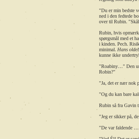
"Du er min bedste ve
ned i den fedtede b
over til Rubin. "Sk
Rubin, hvis opmærks
spørgsmål med et ha
i kinden. Pech. Risi
minimal.
Hans oldeb
kunne ikke undertryk
"Roabiny…" Den ung
Robin?"
"Ja, det er nær nok 
"Og du kan bare kald
Rubin så fra Gavin ti
"Jeg er sikker på, d
"De var faldende …
"Ved Él! Det er sandt