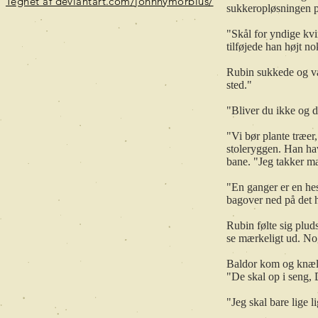
Tegnet af deviantart.com/johnnymorbius/
sukkeropløsningen p
"Skål for yndige kv
tilføjede han højt no
Rubin sukkede og var
sted."
"Bliver du ikke og dr
"Vi bør plante træer,
stoleryggen. Han ha
bane. "Jeg takker m
"En ganger er en hes
bagover ned på det h
Rubin følte sig plud
se mærkeligt ud. Nog
Baldor kom og knæle
"De skal op i seng,
"Jeg skal bare lige l