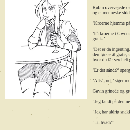
Rubin overvejede de
og et menneske sidd
’Kroerne hjemme på O
’På kroerne i Gwendyl
gratis.’
’Det er da ingenting
den første øl gratis,
hvor du får sex helt g
’Er det sándt?’ spørg
’Altså, nej,’ siger m
Gavin grinede og gr
"Jeg fandt på den ne
"Jeg har aldrig snak
"Til hvad?"