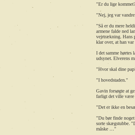
"Er du lige kommet?
"Nej, jeg var vandre
"Så er du mere heldi
armene falde ned lan
vejrtrækning. Hans p
klar over, at han var
I det samme hørtes l
udsynet. Elverens ma
"Hvor skal dine papi
"I hovedstaden."
Gavin forsøgte at g
farligt det ville væ
"Det er ikke en besæt
"Du bør finde noget a
sorte skægstubbe. "D
måske …"