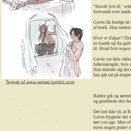
"Havde lyst til," r
forsvandt over mar
Gavin fik hurtigt sit 
af bræk. Han undersø
Hvor er Edgar?
Det
en kande op fra gulv
til.
Hvad hvis nogen 
Gavin var ikke sikke
folkemængde, hvis de
Han iklædte sig det 
han gik ud på trapp
Tegnet af aiwa-sensei.tumblr.com
Baldor gik og tørre
og gnubbede den fe
Det lod ikke til, at
Gavin frygtede det v
tørt i en uge. Men 
mens nogen pisker e