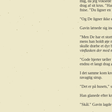
mig, da jeg voksede 
drag af sit krus. "H
fnise. "Du ligner en
"Og De ligner ikke 
Gavin lænede sig ind
"Men De har et stor
mens han holdt øje
skulle dræbe et dyr 
vinflasken der med 
"Gode hjerter tæller
endnu et langt drag 
I det samme kom krop
ravagtig sirup.
"Det er på husets," 
Han glanede efter kr
"Skål." Gavin lagde 