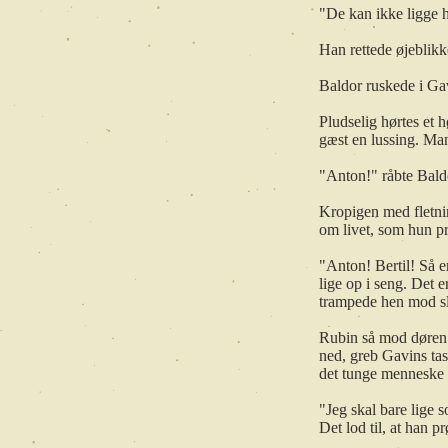
"De kan ikke ligge h
Han rettede øjeblikk
Baldor ruskede i Ga
Pludselig hørtes et 
gæst en lussing. Man
"Anton!" råbte Baldor
Kropigen med fletnin
om livet, som hun pr
"Anton! Bertil! Så er
lige op i seng. Det 
trampede hen mod s
Rubin så mod døren
ned, greb Gavins tas
det tunge menneske
"Jeg skal bare lige 
Det lod til, at han 