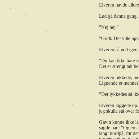
Elveren havde allere
Lad gå denne gang. "
"Nej nej."
"Godt. Det ville ogs
Elveren så ned igen
"Du kan ikke bare rej
Det er strengt talt he
Elveren nikkede, men
Lignende et menneske
"Det lykkedes så ik
Elveren kiggede op. "
jeg skulle stå over fo
Gavin kunne ikke la
sagde han: "Og en an
langt nordpå, før det
torvets pæl og piske