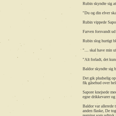
Rubin skyndte sig at 
"Du og din elver sk
Rubin vippede Sapore
Farven forsvandt ud
Rubin slog hurtigt b
"… skal have min u
"Alt forladt, det ku
Baldor skyndte sig 
Det gik pludselig op
fik gåsehud over he
Sapore knejsede med 
egne drikkevarer og 
Baldor var allerede t
anden flaske, De tog
regning som udtryk 