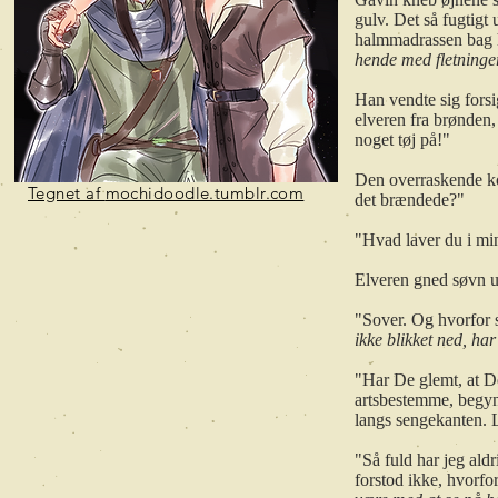
gulv. Det så fugtigt 
halmmadrassen bag h
hende med fletninge
Han vendte sig forsi
elveren fra brønden, 
noget tøj på!"
Den overraskende ko
Tegnet af
mochidoodle.tumblr.com
det brændede?"
"Hvad laver du i mi
Elveren gned søvn u
"Sover. Og hvorfor
ikke blikket ned, har
"Har De glemt, at D
artsbestemme, begynd
langs sengekanten. L
"Så fuld har jeg ald
forstod ikke, hvorfo