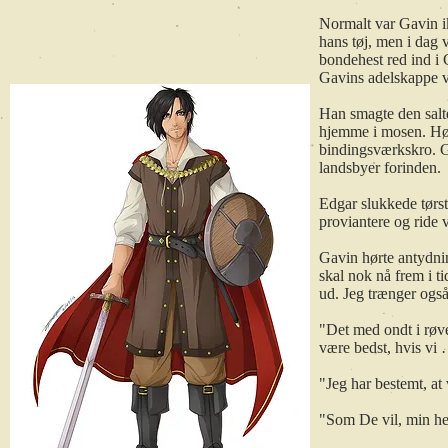
Normalt var Gavin ik
hans tøj, men i dag 
bondehest red ind i
Gavins adelskappe va
Han smagte den salt
hjemme i mosen. Høn
bindingsværkskro. Ga
landsbyer forinden.
Edgar slukkede tørst
proviantere og ride 
Gavin hørte antydnin
skal nok nå frem i t
ud. Jeg trænger også 
"Det med ondt i røven
være bedst, hvis vi
"Jeg har bestemt, at
"Som De vil, min he