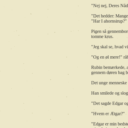
"Nej nej, Deres Nåd
"Det hedder: Mange t
"Har I ahornsirup?"
Pigen så gennembore
tomme krus.
"Jeg skal se, hvad v
"Og en øl mere!" råb
Rubin bemærkede, at
gennem døren bag b
Det unge menneske s
Han smilede og slog 
"Det sagde Edgar også
"Hvem er Ætgar?"
"Edgar er min bedste