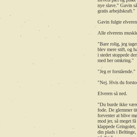
nye slave." Gavin s
gratis arbejdskraft."
Gavin fulgte elverens
Alle elverens muskle
"Bare rolig, jeg tag
blev mere stift, og 
i stedet stoppede de
med her omkring."
"Jeg er forstående."
"Nej. Hvis du forsto
Elveren så ned.
"Du burde ikke være 
fode. De glemmer tit
forventer at blive mø
mod jer, så meget få
klappede Gringolet,
din plads i Beltinge,