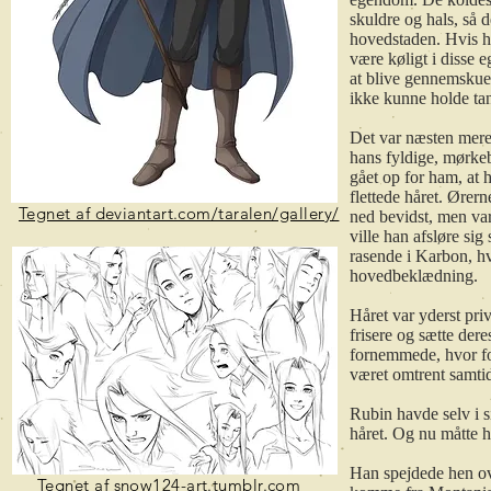
skuldre og hals, så
hovedstaden. Hvis han
være køligt i disse
at blive gennemskue
ikke kunne holde ta
Det var næsten mere 
hans fyldige, mørkeb
gået op for ham, at 
flettede håret. Øre
Tegnet af deviantart.com/taralen/gallery/
ned bevidst, men var
ville han afsløre sig
rasende i Karbon, hvo
hovedbeklædning.
Håret var yderst pri
frisere og sætte der
fornemmede, hvor for
været omtrent samtid
Rubin havde selv i si
håret. Og nu måtte h
Han spejdede hen ove
Tegnet af
snow124-art.tumblr.com