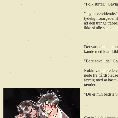
"Folk stirrer." Gavi
"Jeg er velvidende."
tydeligt forargede.
ad den trange trappe
ikke skulle slæbe ha
Det var et lille ka
kande med klart kil
"Bare sove lidt." Ga
Rubin var allerede v
nede fra gårdsplads
færdig med at kaste
tænder.
"Du er min bedste ve
*
Gavin kneb øjnene s