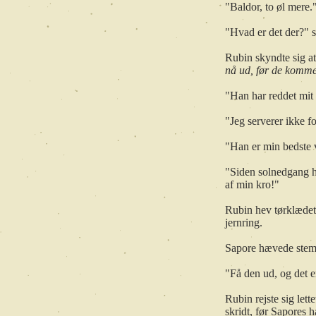
"Baldor, to øl mere.
"Hvad er det der?" s
Rubin skyndte sig a
nå ud, før de komme
"Han har reddet mit 
"Jeg serverer ikke fo
"Han er min bedste v
"Siden solnedgang ha
af min kro!"
Rubin hev tørklædet
jernring.
Sapore hævede stem
"Få den ud, og det e
Rubin rejste sig let
skridt, før Sapores 