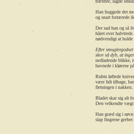
træfibre, lagde smuld
Han huggede det mod 
og snart fortærede i
Der sad han og så fre
håret over halvtreds
nødvendigt at holde 
Efter smuglergodset 
skov så dyb, at ing
nedladende blikke, m
havnede i kløerne på
Rubin løftede kniven
være lidt tilbage, ba
fletningen i nakken.
Bladet skar sig alt 
Den velkendte vægt a
Han græd sig i søvn
slap fingrene grebet
*