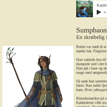
Kapite
Sumpbaone
En skrøbelig 
Rubin var nødt til at
mørke hår. Fingrene
Han vaklede hen til 
dumpede ned i det br
Han gik i knæ og sko
mage med sørgmodig
Så sank han sammen 
håret. Han måtte fjer
ham.
Hvor ydmygende,
Brændemærket på ove
Kødæderne ville tro,
egendom. De koldeste