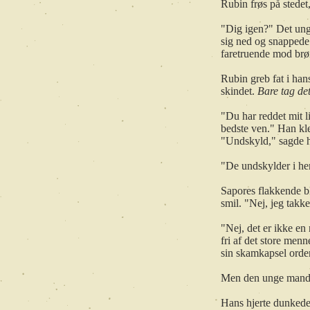
Rubin frøs på stedet
"Dig igen?" Det un
sig ned og snappede 
faretruende mod brø
Rubin greb fat i han
skindet.
Bare tag de
"Du har reddet mit l
bedste ven." Han kle
"Undskyld," sagde h
"De undskylder i he
Sapores flakkende bl
smil. "Nej, jeg tak
"Nej, det er ikke e
fri af det store men
sin skamkapsel orde
Men den unge mand v
Hans hjerte dunked