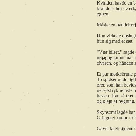
Kvinden havde en bl
brøndens hejseværk, 
egnen.
Måske en handelsrej
Hun virkede opslugt
hun sig med et sæt.
"Vær hilset," sagde 
nøjagtig kunne nå i 
elveren, og hånden s
Et par mørkebrune pa
To spidser under tør
ører, som han bevids
nervøst ryk rettede h
hesten. Han så træt 
og klejn af bygning.
Skynsomt lagde han 
Gringolet kunne dri
Gavin kneb øjnene s