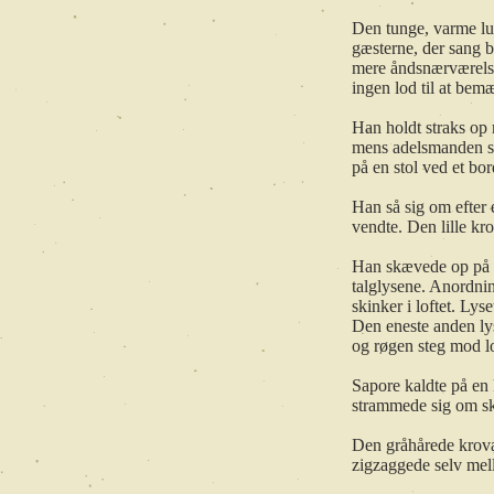
Den tunge, varme lu
gæsterne, der sang b
mere åndsnærværelse
ingen lod til at bemæ
Han holdt straks op 
mens adelsmanden sm
på en stol ved et bor
Han så sig om efter e
vendte. Den lille kro
Han skævede op på de
talglysene. Anordni
skinker i loftet. Ly
Den eneste anden lys
og røgen steg mod lo
Sapore kaldte på en 
strammede sig om sk
Den gråhårede krovæ
zigzaggede selv mel