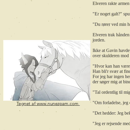
Elveren rakte armen
"Er noget galt?" spu
"Du rører ved min h
Elveren trak hånden 
jorden.
Ikke at Gavin havde 
over skulderen mod 
"Hvor kan han være
Han bli'r svær at fin
For jeg har ingen he
der søger mig at bi
"Tal ordentlig til mi
"Om forladelse, jeg
Tegnet af www.nunezpam.com
"Det hedder: Jeg bek
"Jeg er rejsende me