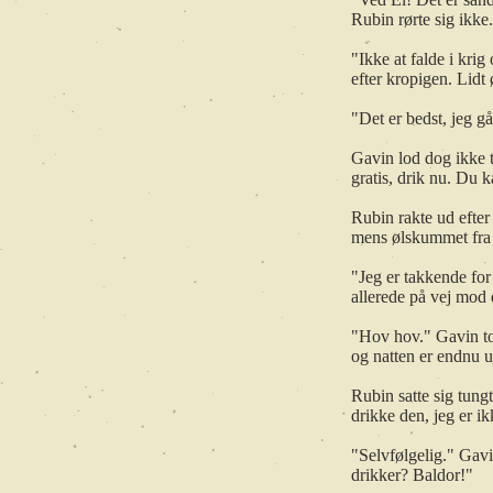
Rubin rørte sig ikke
"Ikke at falde i kri
efter kropigen. Lidt
"Det er bedst, jeg g
Gavin lod dog ikke t
gratis, drik nu. Du k
Rubin rakte ud efter
mens ølskummet fra 
"Jeg er takkende for
allerede på vej mod 
"Hov hov." Gavin tog
og natten er endnu 
Rubin satte sig tun
drikke den, jeg er i
"Selvfølgelig." Gavi
drikker? Baldor!"