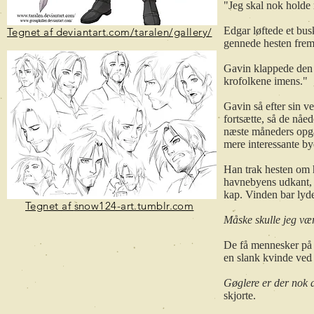
"Jeg skal nok holde 
Edgar løftede et bus
Tegnet af deviantart.com/taralen/gallery/
gennede hesten frema
Gavin klappede den b
krofolkene imens."
Gavin så efter sin v
fortsætte, så de nåe
næste måneders opga
mere interessante by
Han trak hesten om 
havnebyens udkant, 
kap. Vinden bar lyde
Tegnet af
snow124-art.tumblr.com
Måske skulle jeg vær
De få mennesker på 
en slank kvinde ved
Gøglere er der nok a
skjorte.